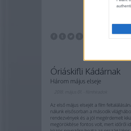
authenti
labdarúgás
op
temati
Óriáskifli Kádárnak
Három május elseje
2018. május 01.
-
filmhiradok
Az első május elsejét a film feltalálá
nálunk elsősorban a második világhábor
rendezvények és a jól megérdemelt kik
megörökítése fontos volt, mert időről 
közös nevezőre hozta az ország lakosai