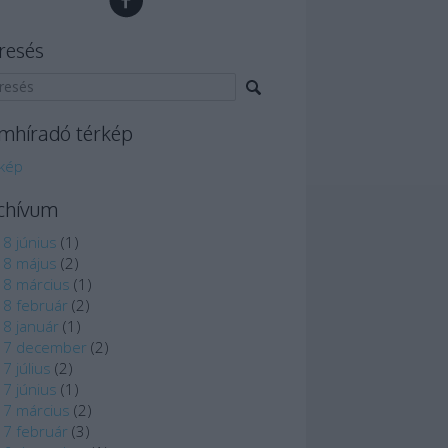
resés
lmhíradó térkép
kép
chívum
8 június
(
1
)
18 május
(
2
)
8 március
(
1
)
8 február
(
2
)
8 január
(
1
)
17 december
(
2
)
7 július
(
2
)
7 június
(
1
)
7 március
(
2
)
7 február
(
3
)