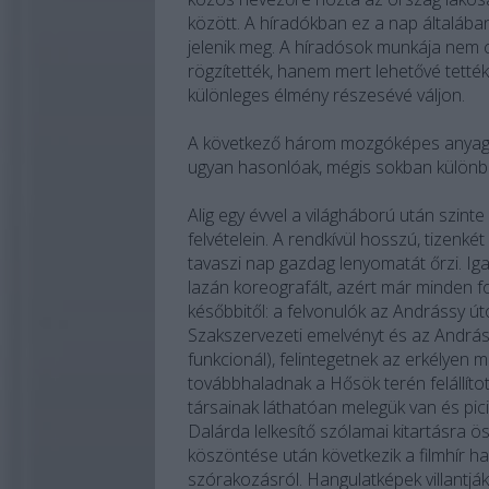
között. A híradókban ez a nap általáb
jelenik meg. A híradósok munkája nem 
rögzítették, hanem mert lehetővé tették
különleges élmény részesévé váljon.
A következő három mozgóképes anyag há
ugyan hasonlóak, mégis sokban különb
Alig egy évvel a világháború után szin
felvételein. A rendkívül hosszú, tizenké
tavaszi nap gazdag lenyomatát őrzi. Ig
lazán koreografált, azért már minden f
későbbitől: a felvonulók az Andrássy ú
Szakszervezeti emelvényt és az Andráss
funkcionál), felintegetnek az erkélyen 
továbbhaladnak a Hősök terén felállíto
társainak láthatóan melegük van és pic
Dalárda lelkesítő szólamai kitartásra ö
köszöntése után következik a filmhír h
szórakozásról. Hangulatképek villantják 