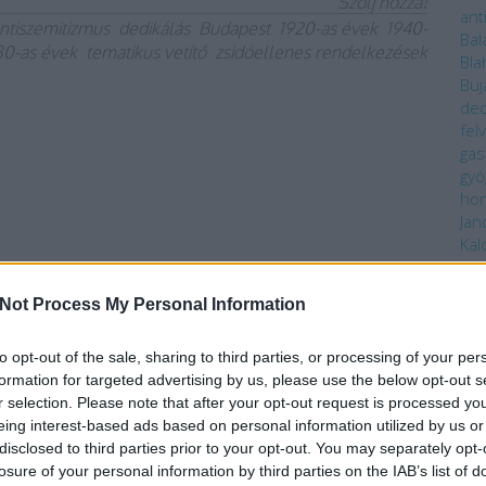
Szólj hozzá!
ant
ntiszemitizmus
dedikálás
Budapest
1920-as évek
1940-
Bal
30-as évek
tematikus vetítő
zsidóellenes rendelkezések
Bla
Buj
ded
fel
gas
gyó
ho
Jan
Kal
akik izgalmas, rendkívüli, olykor veszélyes helyzetekben
kar
Kül
mig ismert szituációkból próbálták kihozni a lehető
Not Process My Personal Information
loc
Kró
Spo
to opt-out of the sale, sharing to third parties, or processing of your per
lt, hogy olykor éppen az ő munkájuk vált hírré. Így
1.
formation for targeted advertising by us, please use the below opt-out s
vételen, melyet New York felhőkarcolói felett forgattak
Me
r selection. Please note that after your opt-out request is processed y
íradó anyagába is. A hazai nézők számára le se kellett
Eve
eing interest-based ads based on personal information utilized by us or
y magáért beszélt.
oli
disclosed to third parties prior to your opt-out. You may separately opt-
str
losure of your personal information by third parties on the IAB’s list of