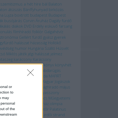
iszemitizmus
a hét híre
bál
Balaton
aton átúszás
Bánffyhunyad
birkózás
ha Lujza
boxtrott
budapest
Budapest
ák
busójárás
Corvin Áruház
Dagály fürdő
ikálás
diákok
DVD
Erdély
esküvő
farsang
vonulás
filmhíradó
folklór
Galgahévíz
ztronómia
Gellért fürdő
gyász
gyerek
gyfürdő
halászat
házasság
Hollókő
nvédség
humor
Hungária Szálló
Húsvét
csó Miklós
játék
jégi halászat
jelmez
otaszeg
karácsony
Karácsony
ácsonyfa
Karád
karnevál
könyv
könyvhét
önlegességi Cukrászda
labdarúgás
solkodás
Lukács Cukrászda
MAFIRT
nika
Magyar Filmhíradó
Magyar Jogászok
rt Egyesülete
Magyar Világhíradó
május
sonal or
média
Megyer Tibor
menyasszony
ection to
zőkövesd
Mezőtúr
Mohács
Műegyetemi
ou may
zős Club
New York Kávéház
olimpia
 personal
mpiai falu
operáció
operatőr
Palatinus
out of the
and
publikáció
Pünkösdfürdői strand
 downstream