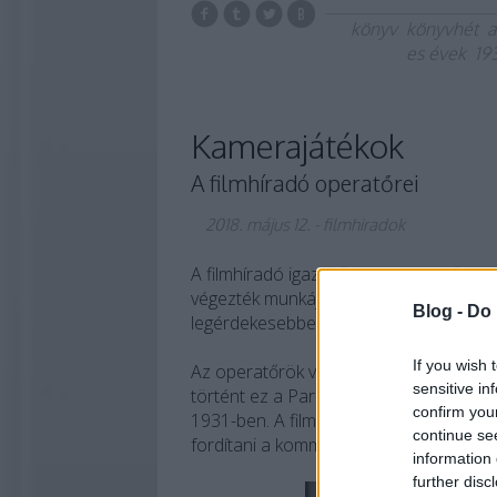
könyv
könyvhét
a
es évek
19
Kamerajátékok
A filmhíradó operatőrei
2018. május 12.
-
filmhiradok
A filmhíradó igazi hősei az operatőrök, 
végezték munkájukat – vagy éppen unalo
Blog -
Do 
legérdekesebbet.
If you wish 
Az operatőrök világa annyira érdekes vo
sensitive in
történt ez a Paramount alábbi riportfel
confirm you
1931-ben. A filmhír bekerült a magyar h
continue se
fordítani a kommentárt, hiszen a látván
information 
further disc