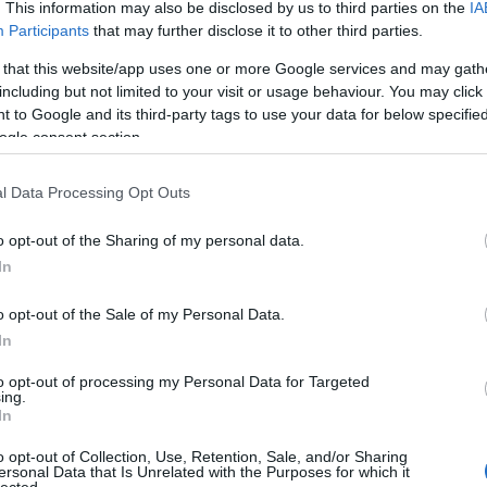
rec
. This information may also be disclosed by us to third parties on the
IA
Som
Participants
that may further disclose it to other third parties.
St
 that this website/app uses one or more Google services and may gath
An
including but not limited to your visit or usage behaviour. You may click 
szo
 to Google and its third-party tags to use your data for below specifi
tér
ogle consent section.
toj
Leá
vit
l Data Processing Opt Outs
Zit
o opt-out of the Sharing of my personal data.
In
o opt-out of the Sale of my Personal Data.
In
to opt-out of processing my Personal Data for Targeted
ing.
In
o opt-out of Collection, Use, Retention, Sale, and/or Sharing
ersonal Data that Is Unrelated with the Purposes for which it
lected.