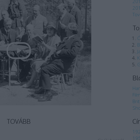
20
201
To
To
Ó
B
J
K
G
Bl
Han
Fil
Bri
Sho
TOVÁBB
Cí
192
195