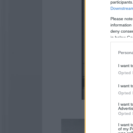
participants
Downstream 
Please note
information 
deny consent
in below Go
Persona
I want t
Opted 
I want t
Opted 
I want 
Advertis
Opted 
I want t
of my P
was col