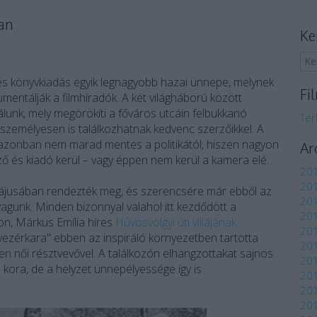
an
Ke
s könyvkiadás egyik legnagyobb hazai ünnepe, melynek
Fi
mentálják a filmhíradók. A két világháború között
lálunk, mely megörökíti a főváros utcáin felbukkanó
Tér
 személyesen is találkozhatnak kedvenc szerzőikkel. A
azonban nem marad mentes a politikától, hiszen nagyon
Ar
ző és kiadó kerül – vagy éppen nem kerül a kamera elé.
201
20
ájusában rendezték meg, és szerencsére már ebből az
201
unk. Minden bizonnyal valahol itt kezdődött a
201
on, Márkus Emília híres
Hűvösvölgyi úti villájának
201
vezérkara" ebben az inspiráló környezetben tartotta
20
len női résztvevővel. A találkozón elhangzottakat sajnos
201
 kora, de a helyzet ünnepélyessége így is
201
201
201