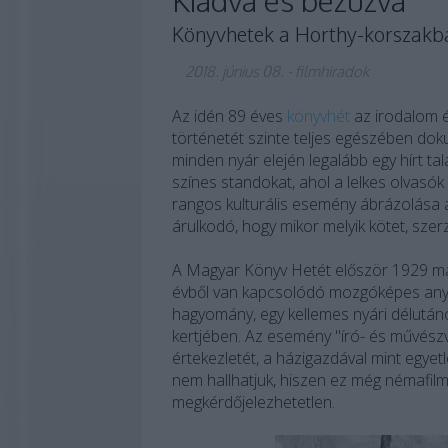
Kiadva és bezúzva
Könyvhetek a Horthy-korszakb
2018. június 08.
-
filmhiradok
Az idén 89 éves
könyvhét
az irodalom é
történetét szinte teljes egészében doku
minden nyár elején legalább egy hírt ta
színes standokat, ahol a lelkes olvasók
rangos kulturális esemény ábrázolása 
árulkodó, hogy mikor melyik kötet, szer
A Magyar Könyv Hetét először 1929 m
évből van kapcsolódó mozgóképes anyag
hagyomány, egy kellemes nyári délután
kertjében. Az esemény "író- és művész
értekezletét, a házigazdával mint egyet
nem hallhatjuk, hiszen ez még némafilm
megkérdőjelezhetetlen.