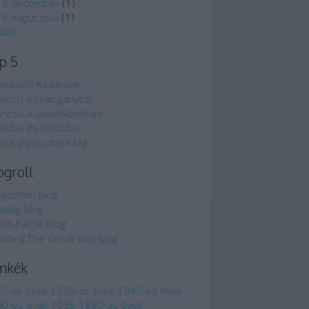
16 december
(
1
)
6 augusztus
(
1
)
vább
...
p 5
riáskifli Kádárnak
úcsú a csalogánytól
ancsó a lakodalomban
iadva és bezúzva
ica, pipics, barkaág
ogroll
gosfilm blog
mvilág blog
tish Pathé blog
oting The Great War blog
mkék
0-as évek
1930-as évek
1940-es évek
0-es évek
1956
1980-as évek