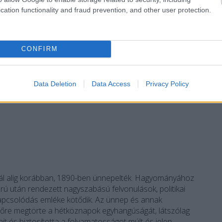
cation functionality and fraud prevention, and other user protection.
TOVÁBB
CONFIRM
Szólj hozzá!
eráció
operatőr
repülőgép
1950-es évek
1930-as évek
kus vetítő
Megyer Tibor
Zitkovszky Béla
Somkuti István
Data Deletion
Data Access
Privacy Policy
sánál alig korábban, 1890-ben ünnepelték. Hagyományához
ú után rendezett nagyszabású felvonulások, politikai
apcsolódás emléke kötődik. Az ünnep és annak
időre megtörte a hétköznapok egyhangúságát, látszólag
t és biztosította a folyamatosságot múlt és jelen