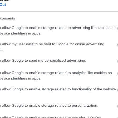
Out
consents
o allow Google to enable storage related to advertising like cookies on
evice identifiers in apps.
o allow my user data to be sent to Google for online advertising
s.
to allow Google to send me personalized advertising.
o allow Google to enable storage related to analytics like cookies on
evice identifiers in apps.
o allow Google to enable storage related to functionality of the website
o allow Google to enable storage related to personalization.
operatőre munka közben. (NFSA: 359055)
o allow Google to enable storage related to security, including