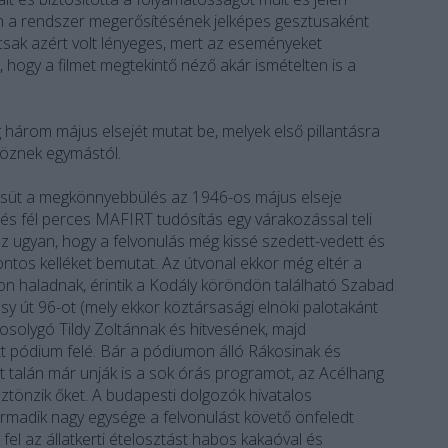
an a rendszer megerősítésének jelképes gesztusaként
csak azért volt lényeges, mert az eseményeket
, hogy a filmet megtekintő néző akár ismételten is a
rom május elsejét mutat be, melyek első pillantásra
öznek egymástól.
te süt a megkönnyebbülés az 1946-os május elseje
t és fél perces MAFIRT tudósítás egy várakozással teli
az ugyan, hogy a felvonulás még kissé szedett-vedett és
ontos kelléket bemutat. Az útvonal ekkor még eltér a
ton haladnak, érintik a Kodály köröndön található Szabad
y út 96-ot (mely ekkor köztársasági elnöki palotakánt
mosolygó Tildy Zoltánnak és hitvesének, majd
tt pódium felé. Bár a pódiumon álló Rákosinak és
it talán már unják is a sok órás programot, az Acélhang
sztönzik őket. A budapesti dolgozók hivatalos
armadik nagy egysége a felvonulást követő önfeledt
fel az állatkerti ételosztást habos kakaóval és