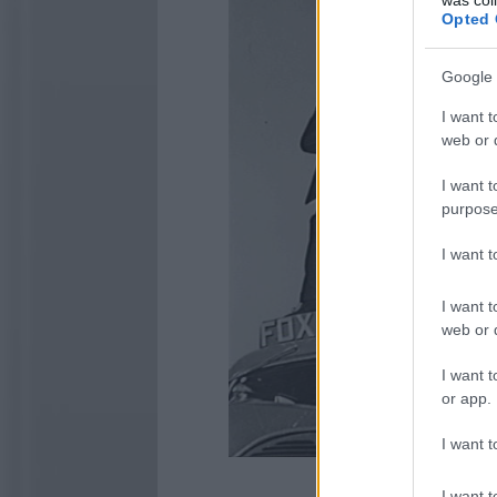
Opted 
Google 
I want t
web or d
I want t
purpose
I want 
I want t
web or d
I want t
or app.
I want t
A Fox Movietone 
I want t